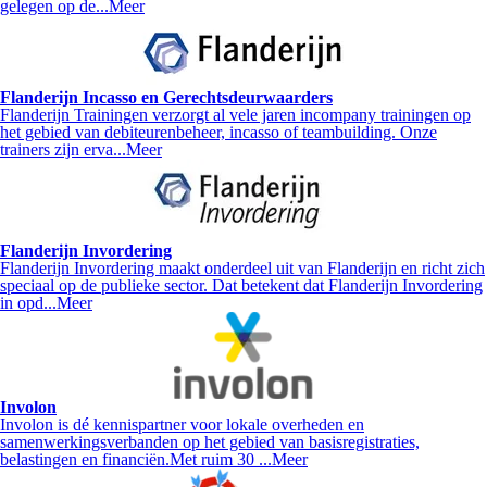
gelegen op de...
Meer
Flanderijn Incasso en Gerechtsdeurwaarders
Flanderijn Trainingen verzorgt al vele jaren incompany trainingen op
het gebied van debiteurenbeheer, incasso of teambuilding. Onze
trainers zijn erva...
Meer
Flanderijn Invordering
Flanderijn Invordering maakt onderdeel uit van Flanderijn en richt zich
speciaal op de publieke sector. Dat betekent dat Flanderijn Invordering
in opd...
Meer
Involon
Involon is dé kennispartner voor lokale overheden en
samenwerkingsverbanden op het gebied van basisregistraties,
belastingen en financiën.Met ruim 30 ...
Meer