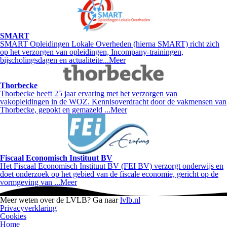
SMART
SMART Opleidingen Lokale Overheden (hierna SMART) richt zich
op het verzorgen van opleidingen, Incompany-trainingen,
bijscholingsdagen en actualiteite...
Meer
Thorbecke
Thorbecke heeft 25 jaar ervaring met het verzorgen van
vakopleidingen in de WOZ. Kennisoverdracht door de vakmensen van
Thorbecke, gepokt en gemazeld ...
Meer
Fiscaal Economisch Instituut BV
Het Fiscaal Economisch Instituut BV (FEI BV) verzorgt onderwijs en
doet onderzoek op het gebied van de fiscale economie, gericht op de
vormgeving van ...
Meer
Meer weten over de LVLB? Ga naar
lvlb.nl
Privacyverklaring
Cookies
Home