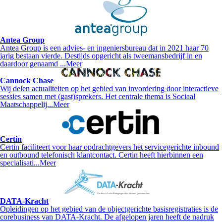
Antea Group
Antea Group is een advies- en ingeniersbureau dat in 2021 haar 70
jarig bestaan vierde. Destijds opgericht als tweemansbedrijf in en
daardoor genaamd ...
Meer
Cannock Chase
Wij delen actualiteiten op het gebied van invordering door interactieve
sessies samen met (gast)sprekers. Het centrale thema is Sociaal
Maatschappelij...
Meer
Certin
Certin faciliteert voor haar opdrachtgevers het servicegerichte inbound
en outbound telefonisch klantcontact. Certin heeft hierbinnen een
specialisati...
Meer
DATA-Kracht
Opleidingen op het gebied van de objectgerichte basisregistraties is de
corebusiness van DATA-Kracht. De afgelopen jaren heeft de nadruk