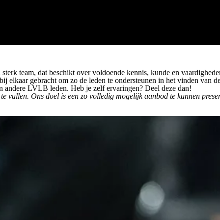
n sterk team, dat beschikt over voldoende kennis, kunde en vaardighe
j elkaar gebracht om zo de leden te ondersteunen in het vinden van de 
van andere LVLB leden. Heb je zelf ervaringen? Deel deze dan!
e vullen. Ons doel is een zo volledig mogelijk aanbod te kunnen presen