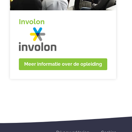
Involon
Meer informatie over de opleiding