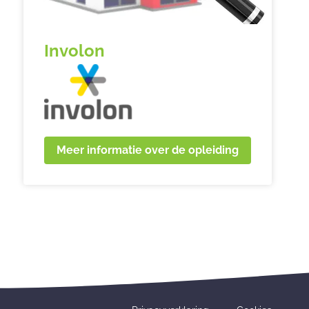
Involon
Meer informatie over de opleiding